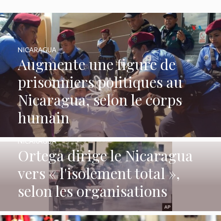
NICARAGUA
Augmente une figure de
prisonniers politiques au
Nicaragua, selon le corps
humain
NICARAGUA
Ortega dirige le Nicaragua
vers « l'isolement total »,
selon les organisations