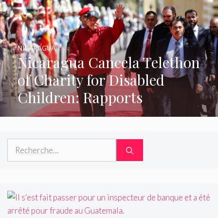
NICARAGUA
Nicaragua Cancela Telethon
of Charity for Disabled
Children: Rapports
Rechercher :