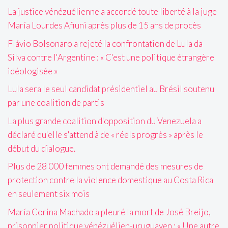
La justice vénézuélienne a accordé toute liberté à la juge
María Lourdes Afiuni après plus de 15 ans de procès
Flávio Bolsonaro a rejeté la confrontation de Lula da
Silva contre l'Argentine : « C'est une politique étrangère
idéologisée »
Lula sera le seul candidat présidentiel au Brésil soutenu
par une coalition de partis
La plus grande coalition d'opposition du Venezuela a
déclaré qu'elle s'attend à de « réels progrès » après le
début du dialogue.
Plus de 28 000 femmes ont demandé des mesures de
protection contre la violence domestique au Costa Rica
en seulement six mois
María Corina Machado a pleuré la mort de José Breijo,
prisonnier politique vénézuélien-uruguayen : « Une autre