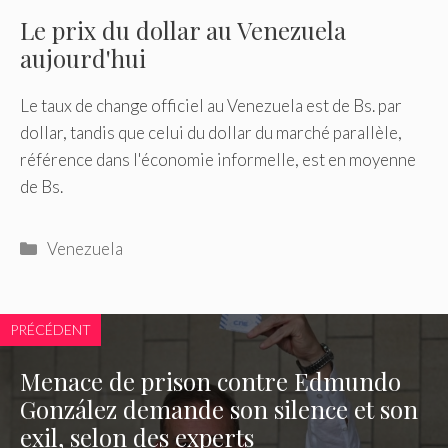
Le prix du dollar au Venezuela
aujourd'hui
Le taux de change officiel au Venezuela est de Bs. par
dollar, tandis que celui du dollar du marché parallèle,
référence dans l'économie informelle, est en moyenne
de Bs.
Catégories
Venezuela
PRÉCÉDENT
Menace de prison contre Edmundo
González demande son silence et son
exil, selon des experts