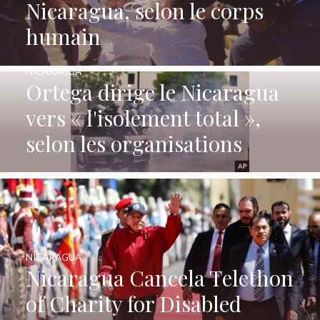
Nicaragua, selon le corps
humain
NICARAGUA
Ortega dirige le Nicaragua
vers « l'isolement total »,
selon les organisations
NICARAGUA
Nicaragua Cancela Telethon
of Charity for Disabled