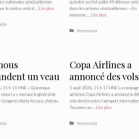
ion : la
prisonnier meur
es nationales vénézuéliennes
qu’entre avril et juillet 49 détenus son
our le contre-amiral …
Lire plus
dans les prisons vénézuéliennes. « En
xion dure d’un
au Venezuela à
moyenne, …
Lire plus
re-amiral sur
cause de la
ries
ela
Catégories
Venezuela
orces armées
négligence de l'É
variennes
en matière de so
de santé
 nous
Copa Airlines a
ndent un veau
annoncé des vols
0 dollars » :
directs vers l'Isla
6, 11 h 11 HNE « Quiconque
5 août 2026, 11 h 17 HNE La compagn
à mourra », menace le général de
aérienne Copa Airlines a annoncé le dé
orsion de
Margarita
 Gregorio Viloria Arcaya, chef du
vols directs entre l'aéroport internatio
Tocumen au …
Lire plus
illa augmente
vénézuélienne à
frontière
partir de novem
ries
Catégories
ela
Venezuela
zuela-