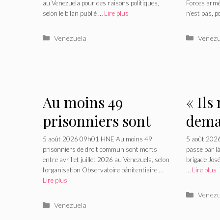
382 prisonniers
quest
au Venezuela pour des raisons politiques,
Forces armé
selon le bilan publié …
Lire plus
n’est pas, p
politiques au
réfle
Venezuela
cont
Catégories
Catégo
Venezuela
Venezu
les f
boli
Au moins 49
« Ils
prisonniers sont
dema
morts entre avril et
ou 70
5 août 2026 09h01 HNE Au moins 49
5 août 202
prisonniers de droit commun sont morts
passe par l
juillet au Venezuela
l'ext
entre avril et juillet 2026 au Venezuela, selon
brigade José
l'organisation Observatoire pénitentiaire …
…
Lire plus
guér
Lire plus
à la 
Catégo
Venezu
Catégories
Venezuela
Vene