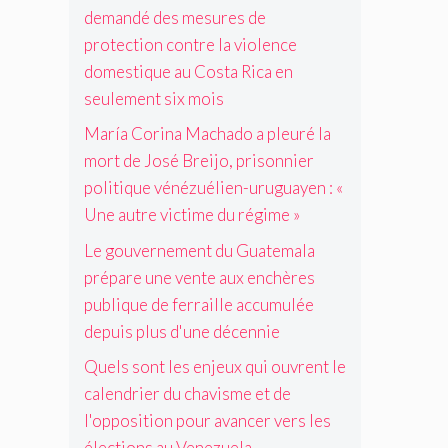
i
x
n
o
n
demandé des mesures de
i
s
e
d
l
i
o
protection contre la violence
n
à
i
e
l
c
d
domestique au Costa Rica en
t
r
e
h
e
i
p
seulement six mois
n
è
«
q
o
c
r
r
María Corina Machado a pleuré la
u
l
e
e
é
e
i
mort de José Breijo, prisonnier
d
s
e
é
t
o
politique vénézuélien-uruguayen : «
p
l
t
i
m
u
s
Une autre victime du régime »
r
q
e
b
p
a
u
s
Le gouvernement du Guatemala
l
r
n
e
t
i
prépare une vente aux enchères
o
g
v
i
q
g
publique de ferraille accumulée
è
é
q
u
r
r
n
depuis plus d'une décennie
u
e
è
e
é
e
d
s
Quels sont les enjeux qui ouvrent le
i
z
a
e
»
d
u
calendrier du chavisme et de
u
f
a
é
é
C
l'opposition pour avancer vers les
e
p
o
l
o
r
r
élections au Venezuela