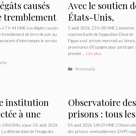
dégâts causés
Avec le soutien d
le tremblement
États-Unis,
rre mettent en
l'ancienne
6 à 7 h 44 HNE Les dégâts causés
5 août 2026, 23 h 38 HNE L'ancienne
e tremblement de terre de juin au
représentante de l'opposition Dinorah
er l’éducation
représentante de
enacent d'interrompre le service
Figuera est arrivée mercredi au Venezu
provenance d'Espagne pour participer 
8 000 étudiants
l'opposition
premier …
Lire plus
enezuela
Dinorah Figuera
ries
ela
Catégories
Venezuela
est retournée au
Venezuela pour
négocier une
 institution
Observatoire des
transition politi
ctée à une
prisons : tous les
avec le chavisme
 remise en
trois jours, un
6 14h05Mis à jour: 05 août 2026
05 août 2026 14h29 HNE L’Observato
a détérioration de l’image des
des prisons vénézuéliennes (OVP) rap