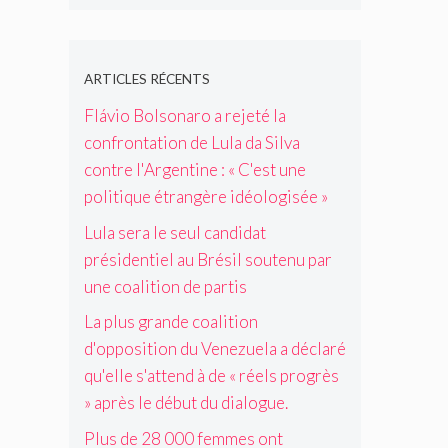
s
p
m
a
'
r
d
a
a
d
A
t
e
r
l
é
r
d
p
u
a
c
g
e
ARTICLES RÉCENTS
r
n
p
l
e
J
o
e
r
Flávio Bolsonaro a rejeté la
a
n
o
t
c
é
r
confrontation de Lula da Silva
t
s
e
o
p
é
i
é
contre l'Argentine : « C'est une
c
a
a
q
n
B
t
politique étrangère idéologisée »
l
r
u
e
r
i
i
e
'
:
e
Lula sera le seul candidat
o
t
u
e
«
i
n
présidentiel au Brésil soutenu par
i
n
l
C
j
c
o
e
l
une coalition de partis
'
o
o
n
v
e
e
,
n
La plus grande coalition
d
e
s
s
p
t
e
n
'
d'opposition du Venezuela a déclaré
t
r
r
p
t
a
u
i
qu'elle s'attend à de « réels progrès
e
a
e
t
n
s
» après le début du dialogue.
l
r
a
t
e
o
a
t
u
e
p
n
Plus de 28 000 femmes ont
v