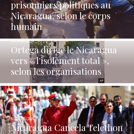
prisonniers politiques au
Nicaragua, selon le corps
humain
NICARAGUA
Ortega dirige le Nicaragua
vers « l'isolement total »,
selon les organisations
NICARAGUA
Nicaragua Cancela Telethon