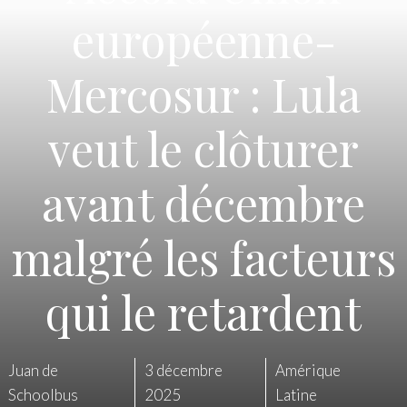
européenne-
Mercosur : Lula
veut le clôturer
avant décembre
malgré les facteurs
qui le retardent
Juan de
3 décembre
Amérique
Schoolbus
2025
Latine