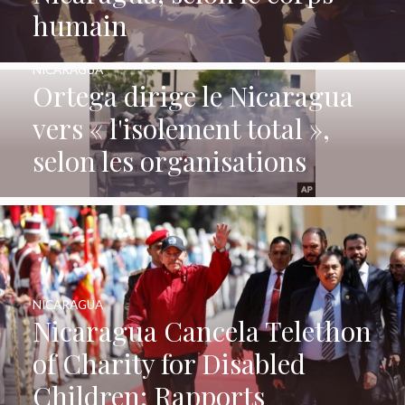
humain
NICARAGUA
Ortega dirige le Nicaragua
vers « l'isolement total »,
selon les organisations
NICARAGUA
Nicaragua Cancela Telethon
of Charity for Disabled
Children: Rapports