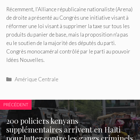
Récemment, l'Alliance républicaine nationaliste (Arena)
de droite a présenté au Congrès une initiative visant à
réformer une loi visant à supprimer la taxe sur tous les
produits du panier de base, mais la proposition n'a pas
eu le soutien de la majorité des députés du parti.
Congrès monocaméral contrôlé par le parti au pouvoir
Idées Nouvelles.
Catégories
Amérique Centrale
PRÉCÉDENT
200 policiers kenyans
supplémentaires arrivent en Haïti
pour lutter contre les gangs criminels