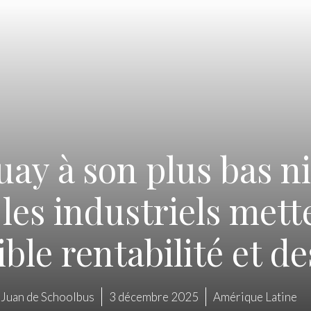
uay à son plus bas n
 les industriels met
ible rentabilité et d
Juan de Schoolbus
3 décembre 2025
Amérique Latine