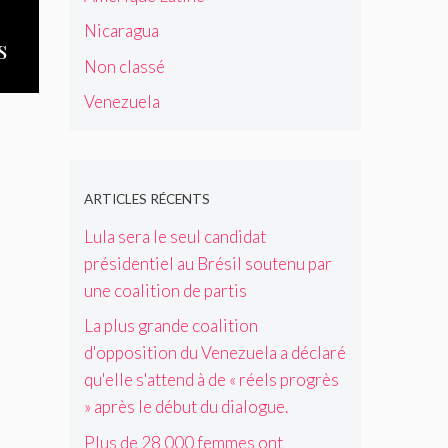
e
e
r
l
é
d
u
p
Nicaragua
u
a
c
e
s
x
r
n
p
l
J
Non classé
q
o
e
r
a
o
u
t
c
é
r
Venezuela
s
i
e
o
p
é
é
o
c
a
a
q
B
u
t
l
r
u
r
v
i
i
e
'
e
r
o
t
u
ARTICLES RÉCENTS
e
i
e
n
i
n
l
j
n
Lula sera le seul candidat
c
o
e
l
o
t
o
présidentiel au Brésil soutenu par
n
v
e
,
l
n
d
e
s
une coalition de partis
p
e
t
e
n
'
r
c
r
La plus grande coalition
p
t
a
i
a
e
a
e
t
d'opposition du Venezuela a déclaré
s
l
l
r
a
t
o
qu'elle s'attend à de « réels progrès
e
a
t
u
e
n
n
v
» après le début du dialogue.
i
x
n
n
d
i
s
e
d
i
Plus de 28 000 femmes ont
r
o