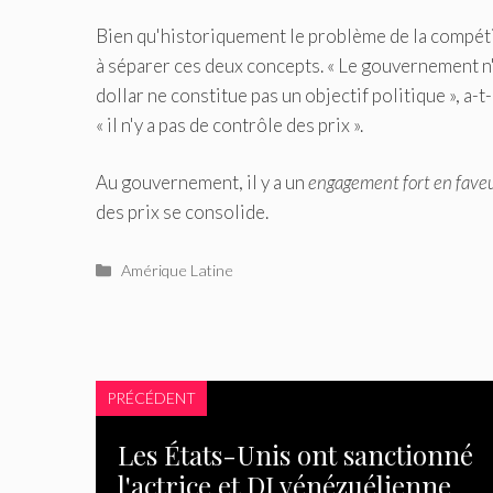
Bien qu'historiquement le problème de la compéti
à séparer ces deux concepts. « Le gouvernement n'a
dollar ne constitue pas un objectif politique », a
« il n'y a pas de contrôle des prix ».
Au gouvernement, il y a un
engagement fort en faveur
des prix se consolide.
Catégories
Amérique Latine
PRÉCÉDENT
Les États-Unis ont sanctionné
l'actrice et DJ vénézuélienne