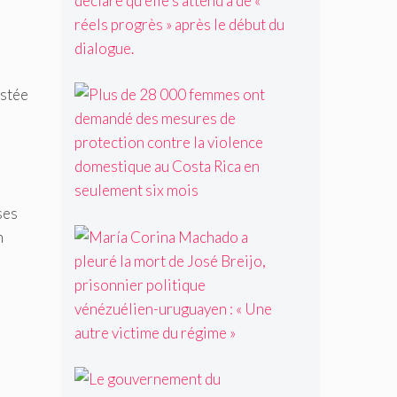
l
l
e
u
s
s
e
g
u
r
P
estée
l
a
l
c
n
u
a
d
s
n
e
d
d
c
e
i
o
2
d
a
ses
8
a
l
M
n
0
t
i
a
0
p
t
r
0
r
i
í
f
é
o
a
e
s
n
C
m
i
d
o
m
d
'
r
e
e
L
o
i
s
n
e
p