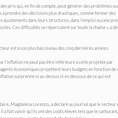
 des prix qui, en fin de compte, peut générer des problèmes ou
s à prendre des décisions plus drastiques, comme fermer des
 des ajustements dans leurs structures, dans l'emploi ou une pr
coles. Ces difficultés se répercutent sur toute la chaîne », a d
ecteur est à son plus bas niveau des cinq dernières années.
 l'inflation ne peut pas être inférieure à celle projetée par
 agents économiques projettent leurs budgets en fonction de 
l'inflation surprenne ni au-dessus ni en dessous de ce qui est
taire, Magdalena Lorenzo, a déclaré au journal que le secteur 
l a fait valoir qu'ils ont des coûts élevés tels que le carburant