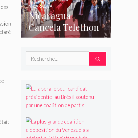
organisations
NICARAGUA
 des
Nicaragua
ession
Cancela Telethon
éclaré
of Charity for
Disabled
Rechercher :
Children:
Rapports
ce
L
u
l
a
s
e
L
était
r
a
,
a
p