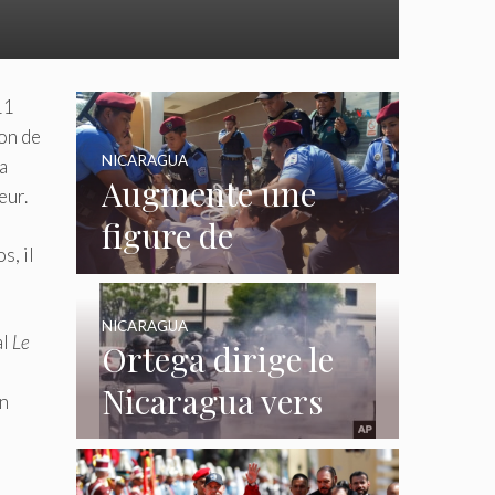
11
on de
NICARAGUA
a
Augmente une
eur.
figure de
s, il
prisonniers
politiques au
NICARAGUA
al
Le
Ortega dirige le
Nicaragua, selon
Nicaragua vers
le corps humain
un
« l'isolement
total », selon les