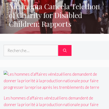
Nicaragua Cancela Telethon
of Charity for Disabled
Children: Rapports
Rechercher :
Les hommes d’affaires vénézuéliens demandent de
donner la priorité à la production nationale pour faire