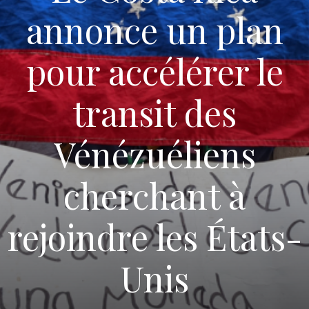
annonce un plan
pour accélérer le
transit des
Vénézuéliens
cherchant à
rejoindre les États-
Unis