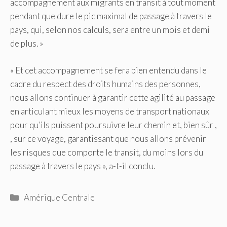
accompagnement aux migrants en transit à tout moment
pendant que dure le pic maximal de passage à travers le
pays, qui, selon nos calculs, sera entre un mois et demi
de plus. »
« Et cet accompagnement se fera bien entendu dans le
cadre du respect des droits humains des personnes,
nous allons continuer à garantir cette agilité au passage
en articulant mieux les moyens de transport nationaux
pour qu’ils puissent poursuivre leur chemin et, bien sûr ,
, sur ce voyage, garantissant que nous allons prévenir
les risques que comporte le transit, du moins lors du
passage à travers le pays », a-t-il conclu.
Catégories
Amérique Centrale