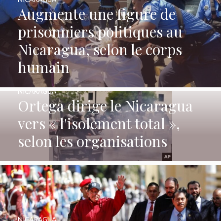
Augmente une figure de
prisonniers politiques au
Nicaragua, selon le corps
humain
NICARAGUA
Ortega dirige le Nicaragua
vers « l'isolement total »,
selon les organisations
NICARAGUA