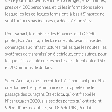
« A ce jour, nous avons encore 13 refuges, 953 familles,
près de 4 000 personnes, et ici les informations selon
lesquelles les collègues fermaient là-bas à Sinapred ne
sont toujours pas incluses », a déclaré González.
Pour sa part, le ministre des Finances et du Crédit
public, Iván Acosta, a déclaré que Julia avait causé des
dommages aux infrastructures, telles que les routes, les
systèmes de transmission électrique, entre autres, pour
lesquels il a calculé que les pertes se situent entre 160
et 200 millions de dollars.
Selon Acosta, « c’est un chiffre très important pour être
une donnée très préliminaire » et a rappelé que le
passage des ouragans Eta et Iota, qui ont frappé le
Nicaragua en 2020, a laissé des pertes qui ont atteint
990 millions de dollars, soit 8,5 du PIB ( Produit