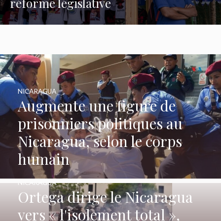
réforme législative
NICARAGUA
Augmente une figure de
prisonniers politiques au
Nicaragua, selon le corps
humain
NICARAGUA
Ortega dirige le Nicaragua
vers « l'isolement total »,