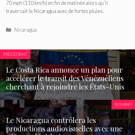
70 mph (110 km/h) en fin de matinée alors qu’il
traversait le Nicaragua avec de fortes pluies.
Catégories
Nicaragua
PRÉCÉDENT
Le Costa Rica annonce un plan pour
accélérer le transit des Vénézuéliens
cherchant à rejoindre les États-Unis
SUIVANT
Le Nicaragua contrôlera les
productions audiovisuelles avec une